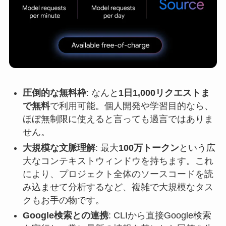
圧倒的な無料枠
: なんと
1日1,000リクエストま
で無料
で利用可能。個人開発や学習目的なら、
ほぼ無制限に使えると言っても過言ではありま
せん。
大規模な文脈理解
: 最大
100万トークン
という広
大なコンテキストウィンドウを持ちます。これ
により、プロジェクト全体のソースコードを読
み込ませて分析するなど、複雑で大規模なタス
クもお手の物です。
Google検索との連携
: CLIから直接Google検索