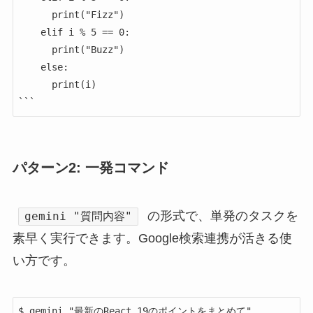
      print("Fizz")

    elif i % 5 == 0:

      print("Buzz")

    else:

      print(i)

```
パターン2: 一発コマンド
の形式で、単発のタスクを
gemini "質問内容"
素早く実行できます。Google検索連携が活きる使
い方です。
$ gemini "最新のReact 19のポイントをまとめて"
