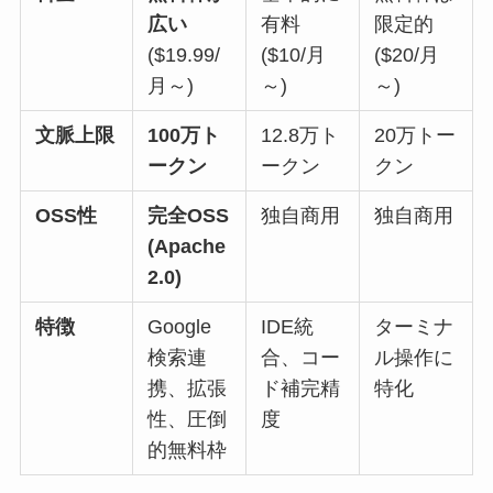
広い
有料
限定的
($19.99/
($10/月
($20/月
月～)
～)
～)
文脈上限
100万ト
12.8万ト
20万トー
ークン
ークン
クン
OSS性
完全OSS
独自商用
独自商用
(Apache
2.0)
特徴
Google
IDE統
ターミナ
検索連
合、コー
ル操作に
携、拡張
ド補完精
特化
性、圧倒
度
的無料枠