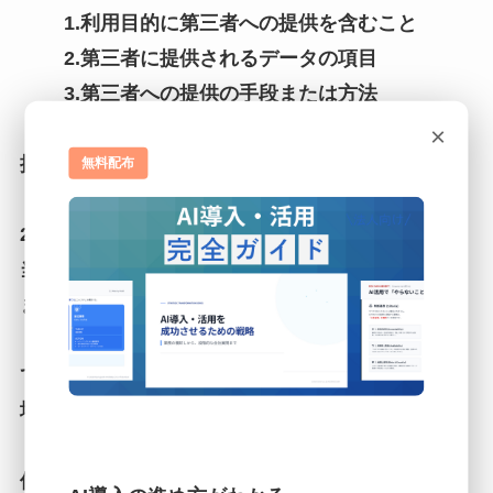
1.利用目的に第三者への提供を含むこと
2.第三者に提供されるデータの項目
3.第三者への提供の手段または方法
4.本人の求めに応じて個人情報の第三者への
×
提供を停止すること
無料配布
5.本人の求めを受け付ける方法
2.前項の定めにかかわらず，次に掲げる場合には，
当該情報の提供先は第三者に該当しないものとし
ます。
1.当社が利用目的の達成に必要な範囲内におい
て個人情報の取扱いの全部または一部を委託する
場合
2.合併その他の事由による事業の承継に伴って
個人情報が提供される場合