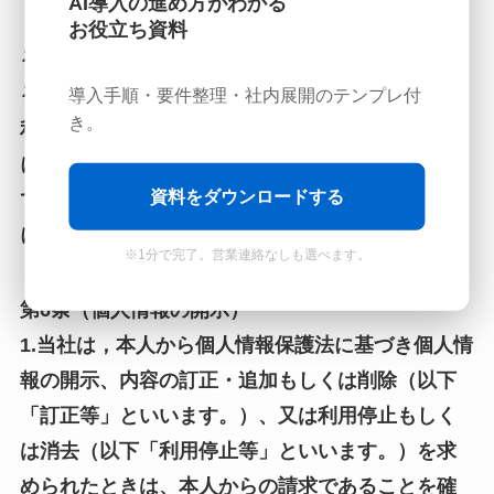
AI導入の進め方がわかる
3.個人情報を特定の者との間で共同して利用す
お役立ち資料
る場合であって，その旨並びに共同して利用され
る個人情報の項目，共同して利用する者の範囲，
導入手順・要件整理・社内展開のテンプレ付
き。
利用する者の利用目的および当該個人情報の管理
について責任を有する者の氏名または名称につい
資料をダウンロードする
て，あらかじめ本人に通知し，または本人が容易
に知り得る状態に置いた場合
※1分で完了。営業連絡なしも選べます。
第6条（個人情報の開示）
1.当社は，本人から個人情報保護法に基づき個人情
報の開示、内容の訂正・追加もしくは削除（以下
「訂正等」といいます。）、又は利用停止もしく
は消去（以下「利用停止等」といいます。）を求
められたときは、本人からの請求であることを確