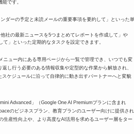
機能です。
レンダーの予定と未読メールの重要事項を要約して」といった
合他社の最新ニュースを5つまとめてレポートを作成して」や
成して」といった定期的なタスクを設定できます。
設定メニュー内にある専用ページから一覧で管理でき、いつでも変
り返し行う必要のある情報収集や定型的な作業から解放され、
れたスケジュールに沿って自律的に動き出すパートナーへと変貌
Advanced」（Google One AI Premiumプランに含まれ
rkspaceのビジネスプラン、教育プランのユーザー向けに提供され
での生産性向上や、より高度なAI活用を求めるユーザー層をター