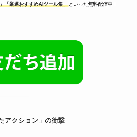
」「厳選おすすめAIツール集」
といった
無料配信中
！
れたアクション」の衝撃