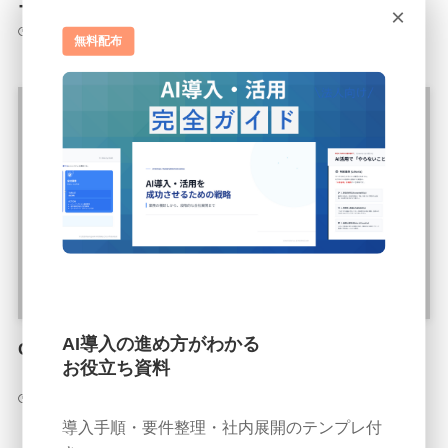
ード
×
2026年2月19日
無料配布
AI導入の進め方がわかる
Cursor法人プラン 導入提案キット｜資料ダウンロー
お役立ち資料
ド
2026年3月5日
導入手順・要件整理・社内展開のテンプレ付