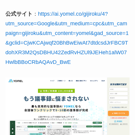
公式サイト
：
https://ai.yomel.co/gijiroku/4?
utm_source=Google&utm_medium=cpc&utm_cam
paign=gijiroku&utm_content=yomel&gad_source=1
&gclid=CjwKCAjwqf20BhBwEiwAt7dtdcsdJrFBC9T
dohXR3M2QsDBHU42ZedRvHZUl9JEHeh1alW07
HwlbBBoCRbAQAvD_BwE