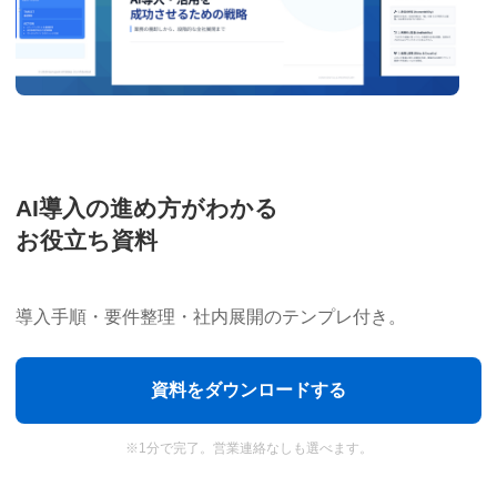
は？｜無料でAIキャラと対話す
Perplexity AIブラウザ
い方・活用事例
AI導入の進め方がわかる
AIキャラと会話できる機能の概要】
AI技術の進化は目覚ましく、私た
いるxAIが革新的な新機能「Grok コ
ります。中でも、「Perplexity 
お役立ち資料
ました。この機能により、従来のテ
ます。そして2024年6月、その心
、3D...
新モデル「Comet」へと進化を遂げ、
2025年9月4日
導入手順・要件整理・社内展開のテンプレ付き。
生成AIツール
資料をダウンロードする
※1分で完了。営業連絡なしも選べます。