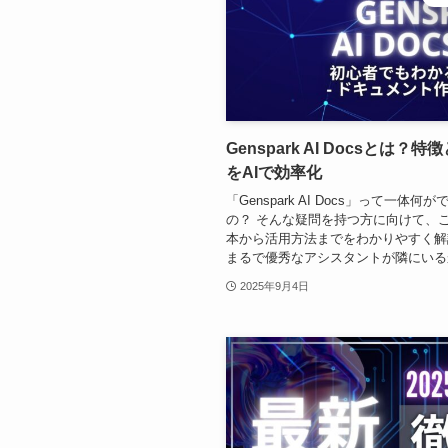
Genspark AI Docsと
をAIで効率化
「Genspark AI Docs」って一
の？ そんな疑問を持つ方に向けて、この記事
本から活用方法までをわかりやすく解説します
まるで優秀なアシスタントが隣にいるか
2025年9月4日