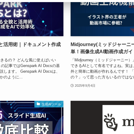
は？特徴と活用術｜ドキュメント作成
Midjourney(ミッドジャ
単！画像生成AI動画作成ガイ
体何ができるの？ どんな風に使えばいい
「Midjourney（ミッドジャー
ではGenspark AI Docsの基
できるAIとして有名ですよね。実は、M
。 Genspark AI Docsは、
外と簡単に動画が作れるんです！ 「え、
のように...
の？」って思った方もいるのではない
2025年9月4日
生成AIツール