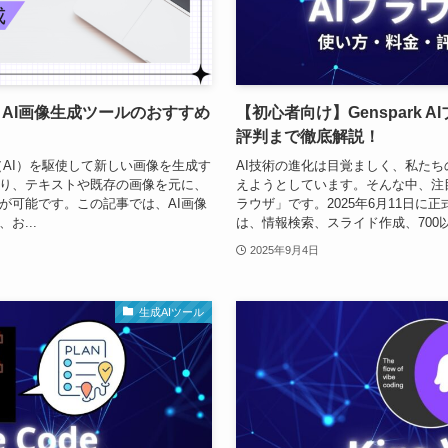
AI画像生成ツールのおすすめ
【初心者向け】Genspark
評判まで徹底解説！
（AI）を駆使して新しい画像を生成す
AI技術の進化は目覚ましく、私た
り、テキストや既存の画像を元に、
えようとしています。そんな中、注目を集
が可能です。この記事では、AI画像
ラウザ」です。2025年6月11日に正式
お...
は、情報検索、スライド作成、700以上
2025年9月4日
生成AIツール