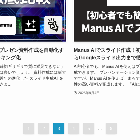
｜プレゼン資料作成を自動化す
Manus AIでスライド作成
ンキング化
らGoogleスライド出力まで
締切ギリギリで質に満足できない」
AI初心者でも、Manus AIを使
は多いでしょう。 資料作成には膨大
成できます。 プレゼンテーション
年の進化した スライド生成AI を
ですが、Manus AIを使えば、ま
ま...
性の高い資料が完成します。 「AIにス
2025年9月4日
1
2
3
4
5
...
9