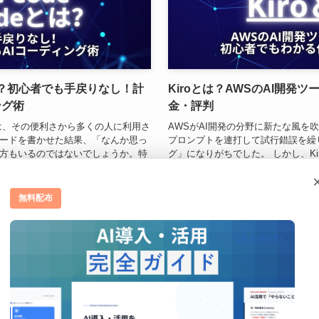
odeとは？初心者でも手戻りなし！計
Kiroとは？AWSのAI開発
ング術
金・評判
ツールは、その便利さから多くの人に利用さ
AWSがAI開発の分野に新たな風を吹
コードを書かせた結果、「なんか思っ
プロンプトを連打して試行錯誤を繰
方もいるのではないでしょうか。特
グ」になりがちでした。 しかし、Ki
ーデ...
機能、本格的な開発環境といった革新
2025年9月4日
無料配布
生成AIツール