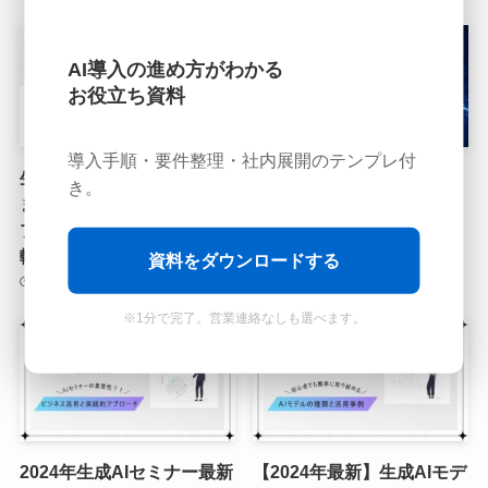
AI導入の進め方がわかる
お役立ち資料
導入手順・要件整理・社内展開のテンプレ付
生成AIで業務効率化はどこ
AppleがPerplexity買収を
き。
まで進む？2025年最新アッ
検討中？AI業界の注目株を
プデート情報とツール比
巡る争奪戦
較・選び方
2025年9月3日
資料をダウンロードする
2025年11月30日
※1分で完了。営業連絡なしも選べます。
2024年生成AIセミナー最新
【2024年最新】生成AIモデ