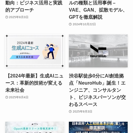
動向：ビジネス活用と実践
ルの種類と活用事例 –
的アプローチ
VAE、GAN、拡散モデル、
GPTを徹底解説
2025年9月3日
2024年10月22日
【2024年最新】生成AIニュ
渋谷駅徒歩0分にAI創造拠
ース：革新的技術が変える
点「NeuroHub」誕生！エ
未来社会
ンジニア、コンサルタン
ト、ビジネスパーソンが交
2025年9月4日
わるスペース
2025年9月3日