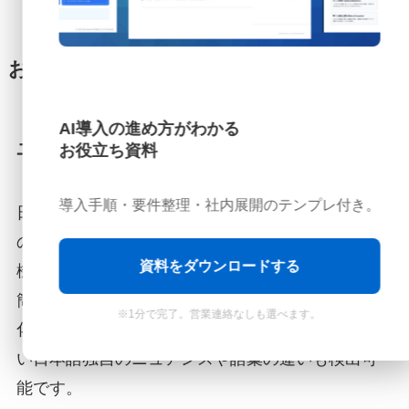
おすすめの生成AIチェッカーツール
AI導入の進め方がわかる
ユーザーローカル生成AIチェッカー
お役立ち資料
導入手順・要件整理・社内展開のテンプレ付き。
日本語対応のツールで、特に論文やレポートなど
のテキストがAIによって生成されたかを判定する
資料をダウンロードする
機能があります。日本市場向けに特化しており、
簡単に使えるのが特徴です。日本語テキストに特
※1分で完了。営業連絡なしも選べます。
化しているため、英語対応ツールでは検出が難し
い日本語独自のニュアンスや語彙の違いも検出可
能です。