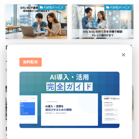
AI搭載サービス
AI搭載サービス
DifyのMCP連携手順まとめ
DifyでのRAGの作り方を手
×
｜環境構築から動作確認ま
順で解説｜ワークフローで
で
のナレッジ紐付けまで
無料配布
2026年1月4日
2026年1月4日
AI搭載サービス
AI搭載サービス
Difyでの商用利用の条件と
DifyとNotionの連携手順と
プラン選び方ガイド
接続許可の設定方法