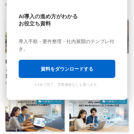
2026年1月4日
2026年1月4日
AI導入の進め方がわかる
お役立ち資料
AI搭載サービス
AI搭載サービス
導入手順・要件整理・社内展開のテンプレ付
き。
Difyエージェントの作り方
Difyでのワークフローの作
と設定手順ガイド！ツール
り方を手順を追って解説
資料をダウンロードする
連携も解説
2026年1月4日
2026年1月4日
※1分で完了。営業連絡なしも選べます。
AI搭載サービス
AI搭載サービス