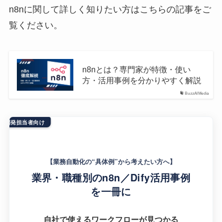
n8nに関して詳しく知りたい方はこちらの記事をご
覧ください。
n8nとは？専門家が特徴・使い
方・活用事例を分かりやすく解説
BuzzAIMedia
者・開発担当者向け
【業務自動化の“具体例”から考えたい方へ】
業界・職種別のn8n／Dify活用事例
を一冊に
自社で使えるワークフローが見つかる