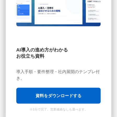
【業務自動化の“具体例”から考えたい方へ】
業界・職種別のn8n／Dify活用事例
を一冊に
自社で使えるワークフローが見つかる
部門別のワークフロー事例
AI導入の進め方がわかる
導入判断の観点
お役立ち資料
PoC止まり・属人化を防ぐ進め方
導入手順・要件整理・社内展開のテンプレ付
き。
資料の詳細を見る
資料をダウンロードする
※1分で完了。営業連絡なしも選べます。