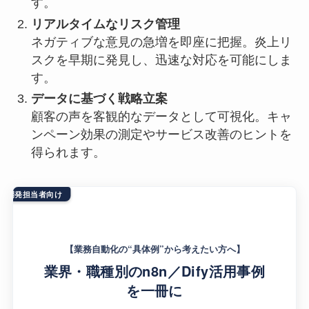
す。
リアルタイムなリスク管理
ネガティブな意見の急増を即座に把握。炎上リ
スクを早期に発見し、迅速な対応を可能にしま
す。
データに基づく戦略立案
顧客の声を客観的なデータとして可視化。キャ
ンペーン効果の測定やサービス改善のヒントを
得られます。
者・開発担当者向け
【業務自動化の“具体例”から考えたい方へ】
業界・職種別のn8n／Dify活用事例
を一冊に