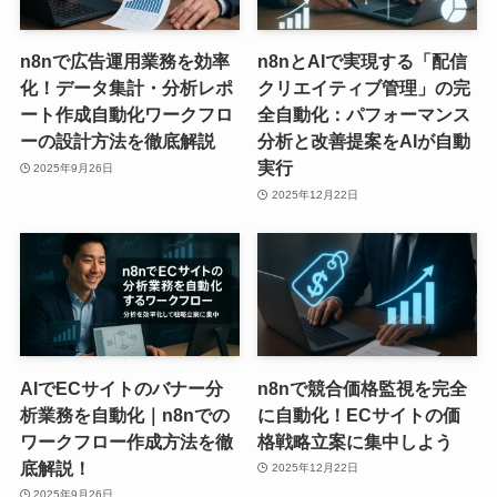
n8nで広告運用業務を効率
n8nとAIで実現する「配信
化！データ集計・分析レポ
クリエイティブ管理」の完
ート作成自動化ワークフロ
全自動化：パフォーマンス
ーの設計方法を徹底解説
分析と改善提案をAIが自動
実行
2025年9月26日
2025年12月22日
AIでECサイトのバナー分
n8nで競合価格監視を完全
析業務を自動化｜n8nでの
に自動化！ECサイトの価
ワークフロー作成方法を徹
格戦略立案に集中しよう
底解説！
2025年12月22日
2025年9月26日