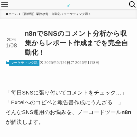
ホーム
【職種別】業務改善・自動化
マーケティング職
n8nでSNSのコメント分析から収
2026
集からレポート作成までを完全自
1/08
動化！
2025年9月26日
2026年1月8日
マーケティング職
「毎日SNSに張り付いてコメントをチェック…」
「Excelへのコピペと報告書作成にうんざる…」
そんなSNS運用のお悩みを、ノーコードツール
n8n
が解決します。