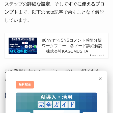
ステップの
詳細な設定
、そして
すぐに使えるプロ
ンプト
まで、以下のnote記事で余すことなく解説
しています。
n8nで作るSNSコメント感情分析
ワークフロー｜各ノード詳細解説
｜株式会社KAGEMUSHA
note（ノート）
SNS運用を次のステージへ。ぜひ、ご覧くださ
×
い。
無料配布
者・開発担当者向け