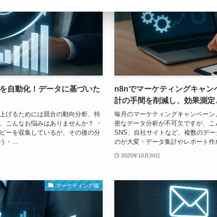
析を自動化！データに基づいた
n8nでマーケティングキャ
計の手間を削減し、効果測定
上げるためには競合の動向分析、特
毎月のマーケティングキャンペーン
、こんなお悩みはありませんか？ ・
密なデータ分析が不可欠ですが、こ
告コピーを収集しているが、その後の分
SNS、自社サイトなど、複数のデ
・...
のが大変・データ集計やレポート作成に
2025年10月20日
マーケティング職