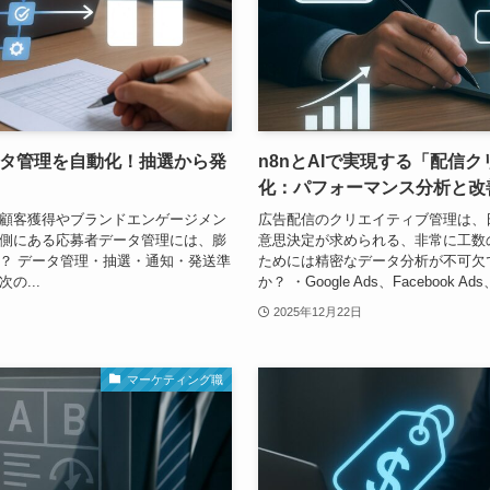
ータ管理を自動化！抽選から発
n8nとAIで実現する「配信
化：パフォーマンス分析と改
顧客獲得やブランドエンゲージメン
広告配信のクリエイティブ管理は、
側にある応募者データ管理には、膨
意思決定が求められる、非常に工数
？ データ管理・抽選・通知・発送準
ためには精密なデータ分析が不可欠
の...
か？ ・Google Ads、Facebook Ads、Tw
2025年12月22日
マーケティング職