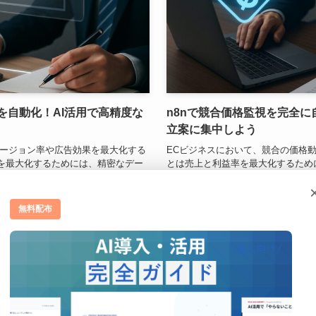
理を自動化！AI活用で高精度な
n8nで競合価格監視を完全に
立案に集中しよう
バージョン率や広告効果を最大化する
ECビジネスにおいて、競合の価格
果を最大化するためには、精密なデー
とは売上と利益率を最大化するため
ですが、こんなお悩みはありません
務で、こんなお悩みはありませんか？
GA4など...
日・毎時間チェックする作業に、膨大
無料配布
2025年12月22日
マーケティング職