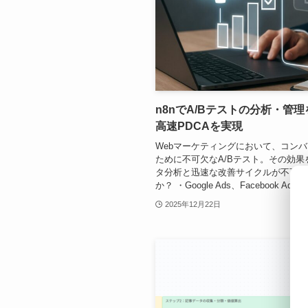
n8nでA/Bテストの分析・管
高速PDCAを実現
Webマーケティングにおいて、コン
ために不可欠なA/Bテスト。その効
タ分析と迅速な改善サイクルが不可欠
か？ ・Google Ads、Facebook Ads、
2025年12月22日