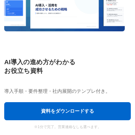
掲載確認・PR効果測定の自動
n8nとAIで実現するECレ
速”で商品改善へ
AI導入の進め方がわかる
載の確認と効果測定は、企業の認知度
ECサイトの売上を伸ばすためには
お役立ち資料
要ですが、次のような手作業に時間
が、こんなお悩みはありませんか？
ディア露出監視と記事の収集に、始業
を通すだけで手一杯で、深い分析まで
...
ど、複数のモールに出店しているため
導入手順・要件整理・社内展開のテンプレ付き。
2025年10月21日
資料をダウンロードする
マーケティング職
※1分で完了。営業連絡なしも選べます。