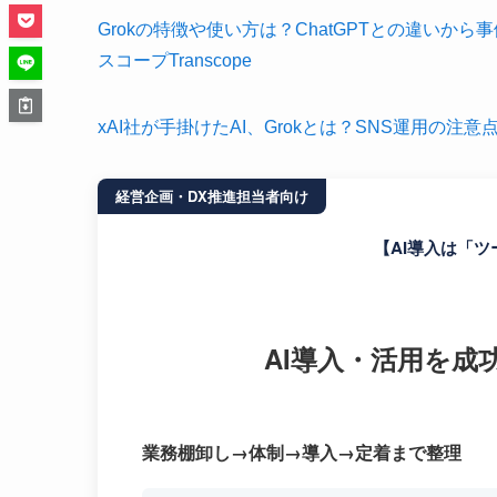
Grokの特徴や使い方は？ChatGPTとの違いから
スコープTranscope
xAI社が手掛けたAI、Grokとは？SNS運用の注
経営企画・DX推進担当者向け
【AI導入は「
AI導入・活用を成
業務棚卸し→体制→導入→定着まで整理