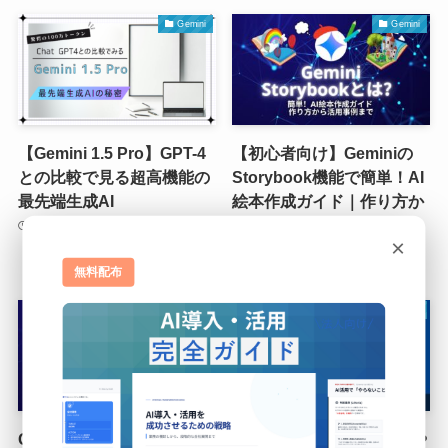
Gemini
Gemini
【Gemini 1.5 Pro】GPT-4
【初心者向け】Geminiの
との比較で見る超高機能の
Storybook機能で簡単！AI
最先端生成AI
絵本作成ガイド｜作り方か
ら活用事例まで
2025年9月8日
×
2025年9月2日
無料配布
Gemini
Gemini
Gemini Gemsとは？使い
Gemini CLIとは？使い方や