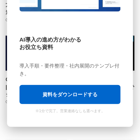
方・活用方法やGPTsとの
他のツールとの違いを解説
違いを解説
2025年9月2日
2025年9月2日
AI導入の進め方がわかる
Gemini
Gemini
お役立ち資料
導入手順・要件整理・社内展開のテンプレ付
き。
Gemini(ジェミニ) AI自動化
Gemini（ジェミニ）と
|「スケジュールされたアク
Google Workspace 連携で
ション」について解説
業務爆速！設定方法から
資料をダウンロードする
Gmail・カレンダー・ドキ
2025年9月2日
ュメント・ドライブ活用術
※1分で完了。営業連絡なしも選べます。
まで徹底解説
2025年9月2日