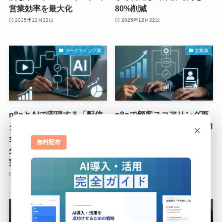
営業効率を最大化
80%削減
2025年12月22日
2025年12月22日
マーケティング職
営業職
n8nとAIで実現する「配信
n8nで顧客スコアリング更
クリエイティブ管理」の完
新を自動化！AI時代のCRM
×
全自動化：パフォーマンス
戦略に不可欠なデータ基盤
無料配布
分析と改善提案をAIが自動
構築
実行
2025年12月22日
2025年12月22日
マーケティング職
マーケティング職