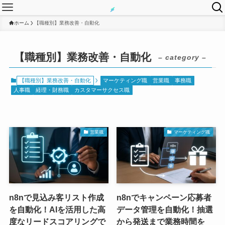
ホーム
【職種別】業務改善・自動化
【職種別】業務改善・自動化
– category –
【職種別】業務改善・自動化
マーケティング職
営業職
事務職
人事職
経理・財務職
カスタマーサクセス職
営業職
マーケティング職
n8nで見込み客リスト作成
n8nでキャンペーン応募者
を自動化！AIを活用した高
データ管理を自動化！抽選
度なリードスコアリングで
から発送まで業務時間を