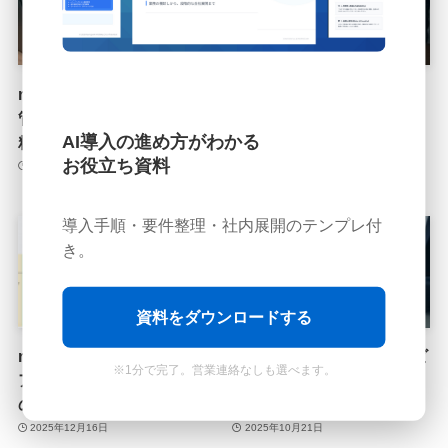
n8nでA/Bテストの分析・
n8nで競合価格監視を完全
管理を自動化！AI活用で高
に自動化！ECサイトの価
AI導入の進め方がわかる
精度な高速PDCAを実現
格戦略立案に集中しよう
お役立ち資料
2025年12月22日
2025年12月22日
導入手順・要件整理・社内展開のテンプレ付
マーケティング職
マーケティング職
き。
資料をダウンロードする
n8nとAIを活用したメディ
n8nとAIで実現するECレビ
※1分で完了。営業連絡なしも選べます。
ア掲載確認・PR効果測定
ュー分析自動化｜顧客の声
の自動化ワークフロー
を“高速”で商品改善へ
2025年12月16日
2025年10月21日