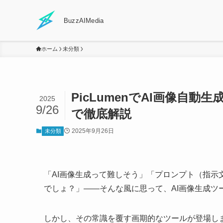
BuzzAIMedia
ホーム
未分類
PicLumenでAI画像自
2025
9/26
で徹底解説
2025年9月26日
未分類
「AI画像生成って難しそう」「プロンプト（指
でしょ？」――そんな風に思って、AI画像生成ツ
しかし、その常識を覆す画期的なツールが登場しま