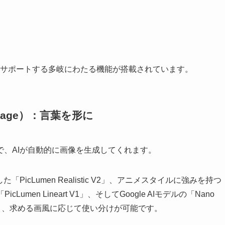
力にサポートする多岐にわたる機能が搭載されています。
Image）：言葉を形に
、AIが自動的に画像を生成してくれます。
icLumen Realistic V2」、アニメスタイルに強みを持つ
cLumen Lineart V1」、そしてGoogle AIモデルの「Nano
ており、求める画風に応じて使い分けが可能です。