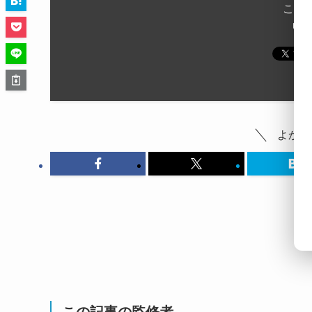
この
よかっ