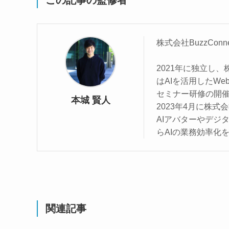
この記事の監修者
株式会社BuzzConn
2021年に独立し、
はAIを活用したW
セミナー研修の開
本城 賢人
2023年4月に株式
AIアバターやデジ
らAIの業務効率化
関連記事