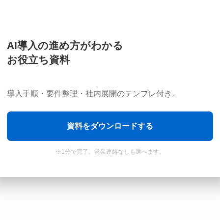
記事が気に入ったら
フォローしてね！
Follow Me
AI導入の進め方がわかる
お役立ち資料
導入手順・要件整理・社内展開のテンプレ付き。
たらシェアしてね！
資料をダウンロードする
採用支援サービス「RecUP」内の記事にてご紹介いただきまし
※1分で完了。営業連絡なしも選べます。
た