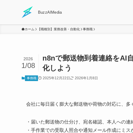
BuzzAIMedia
ホーム
【職種別】業務改善・自動化
事務職
n8nで郵送物到着連絡をA
2026
1/08
化しよう
2025年12月22日
2026年1月8日
事務職
会社に毎日届く膨大な郵送物や荷物の対応に、多
・届いた郵送物の仕分け、宛名確認、本人への連
・手作業での受取人照合や通知メール作成にミス