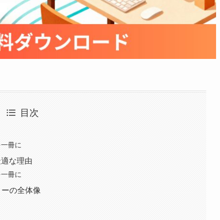
目次
を一冊に
最適な理由
を一冊に
ローの全体像