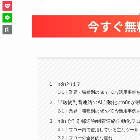
n8nとは？
業界・職種別のn8n／Dify活用事例
郵送物到着連絡のAI自動化にn8nが
業界・職種別のn8n／Dify活用事例
n8nで作る郵送物到着連絡自動化フ
フロー内で使用している主なツール
フローの全体的な流れ