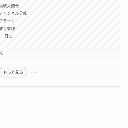
と受取人照合
成とチャンネル分岐
者アラート
け取り管理
を一冊に
減
もっと見る